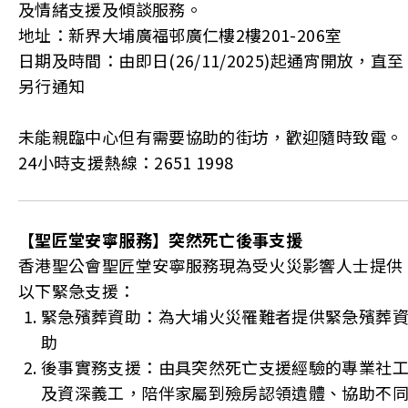
及情緒支援及傾談服務。
地址：新界大埔廣福邨廣仁樓2樓201-206室
日期及時間：由即日(26/11/2025)起通宵開放，直至
另行通知
未能親臨中心但有需要協助的街坊，歡迎隨時致電。
24小時支援熱線：2651 1998
【聖匠堂安寧服務】突然死亡後事支援
香港聖公會聖匠堂安寧服務現為受火災影響人士提供
以下緊急支援：
緊急殯葬資助：為大埔火災罹難者提供緊急殯葬
助
後事實務支援：由具突然死亡支援經驗的專業社
及資深義工，陪伴家屬到殮房認領遺體、協助不