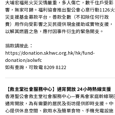
大埔宏福苑火災災情嚴重，多人傷亡，數千住戶受影
響，無家可歸。福利協會推出聖公會心意行動1126火
災支援基金募款平台，善款全數（不扣除任何行政
費）用作向受影響之災民提供現金援助或實物支援，
以解其燃眉之急，應付因事件衍生的緊急開支。
捐款請按此：
https://donation.skhwc.org.hk/hk/fund-
donation/aolwfc
如有查詢，可致電 8209 8122
【
救主堂社會服務中心】通宵開放 24
小時熱線支援
香港聖公會救主堂社會服務中心—賽馬會家庭幹線現
通宵開放，為有需要的居民及街坊提供即時支援。中
心提供休息空間、飲用水及簡單食物、手機充電設施