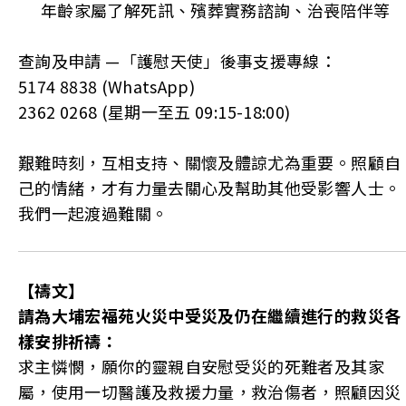
年齡家屬了解死訊、殯葬實務諮詢、治喪陪伴等
查詢及申請 —「護慰天使」後事支援專線：
5174 8838 (WhatsApp)
2362 0268 (星期一至五 09:15-18:00)
艱難時刻，互相支持、關懷及體諒尤為重要。照顧自
己的情緒，才有力量去關心及幫助其他受影響人士。
我們一起渡過難關。
【禱文】
請為大埔宏福苑火災中受災及仍在繼續進行的救災各
樣安排祈禱：
求主憐憫，願你的靈親自安慰受災的死難者及其家
屬，使用一切醫護及救援力量，救治傷者，照顧因災