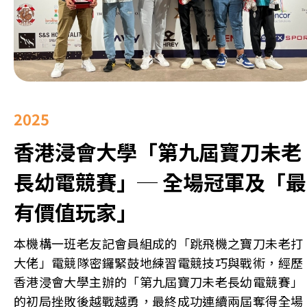
2025
香港浸會大學「第九屆寶刀未老
長幼電競賽」─ 全場冠軍及「最
有價值玩家」
本機構一班老友記會員組成的「跳飛機之寶刀未老打
大佬」電競隊密鑼緊鼓地練習電競技巧與戰術，經歷
香港浸會大學主辦的「第九屆寶刀未老長幼電競賽」
的初局挫敗後越戰越勇，最終成功連續兩屆奪得全場