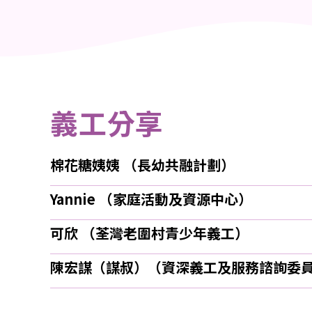
義工分享
棉花糖姨姨 （長幼共融計劃）
Yannie （家庭活動及資源中心）
可欣 （荃灣老圍村青少年義工）
陳宏謀（謀叔）（資深義工及服務諮詢委