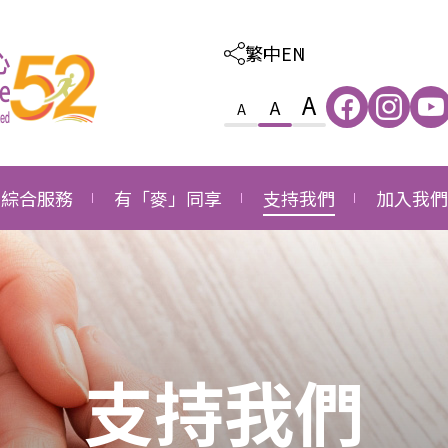
繁中
EN
A
A
A
綜合服務
有「麥」同享
支持我們
加入我們
照顧及教育綜合服務
感恩
外購服務
職位空缺
家庭及社區綜合服務
成長
捐款支持
職位申請
就業發展綜合服務
同行
成為義工
支持我們
長者社區支援綜合服務
成為企業伙伴
長者社區照顧綜合服務
鳴謝