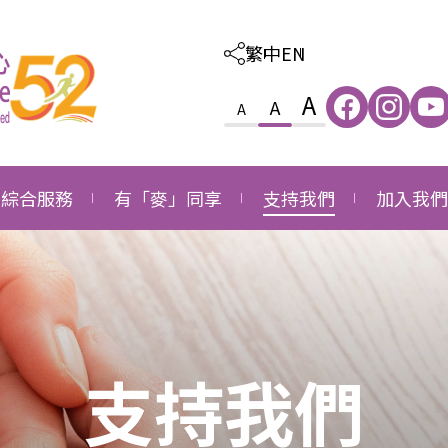
繁中
EN
A
A
A
綜合服務
有「麥」同享
支持我們
加入我們
照顧及教育綜合服務
感恩
外購服務
職位空缺
家庭及社區綜合服務
成長
捐款支持
職位申請
就業發展綜合服務
同行
成為義工
支持我們
長者社區支援綜合服務
成為企業伙伴
長者社區照顧綜合服務
鳴謝