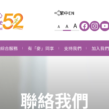
繁中
EN
A
A
A
綜合服務
有「麥」同享
支持我們
加入我們
照顧及教育綜合服務
感恩
外購服務
職位空缺
家庭及社區綜合服務
成長
捐款支持
職位申請
就業發展綜合服務
同行
成為義工
聯絡我們
長者社區支援綜合服務
成為企業伙伴
長者社區照顧綜合服務
鳴謝