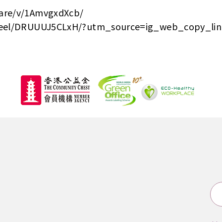
are/v/1AmvgxdXcb/
/reel/DRUUUJ5CLxH/?utm_source=ig_web_copy_li