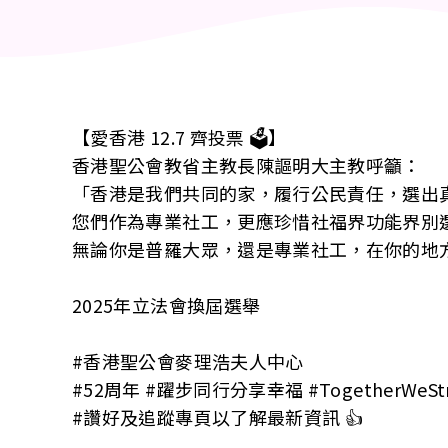
【愛香港 12.7 齊投票 🗳️】
香港聖公會教省主教長陳謳明大主教呼籲：
「香港是我們共同的家，履行公民責任，選出
您們作為專業社工，更應珍惜社福界功能界別
無論你是普羅大眾，還是專業社工，在你的地
2025年立法會換屆選舉
#香港聖公會麥理浩夫人中心
#52周年 #躍步同行分享幸福 #TogetherWeStrid
#讚好及追蹤專頁以了解最新資訊 👍