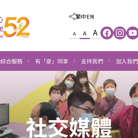
繁中
EN
A
A
A
綜合服務
有「麥」同享
支持我們
加入我們
照顧及教育綜合服務
感恩
外購服務
職位空缺
家庭及社區綜合服務
成長
捐款支持
職位申請
就業發展綜合服務
同行
成為義工
社交媒體
長者社區支援綜合服務
成為企業伙伴
長者社區照顧綜合服務
鳴謝