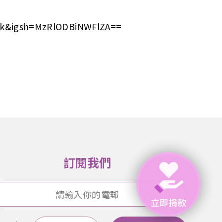
nk&igsh=MzRlODBiNWFlZA==
訂閱我們
立即捐款