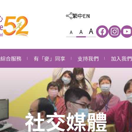
繁中
EN
A
A
A
綜合服務
有「麥」同享
支持我們
加入我們
照顧及教育綜合服務
感恩
外購服務
職位空缺
家庭及社區綜合服務
成長
捐款支持
職位申請
就業發展綜合服務
同行
成為義工
社交媒體
長者社區支援綜合服務
成為企業伙伴
長者社區照顧綜合服務
鳴謝