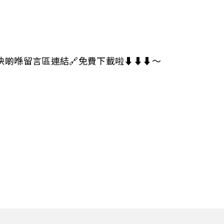
快啲喺留言區連結🔗免費下載啦⬇️⬇️⬇️～