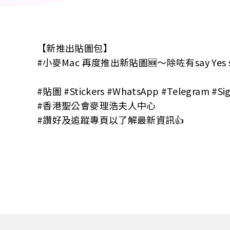
【新推出貼圖包】
#小麥Mac 再度推出新貼圖🆕～除咗有say Y
#貼圖 #Stickers #WhatsApp #Telegram #Sig
#香港聖公會麥理浩夫人中心
#讚好及追蹤專頁以了解最新資訊👍